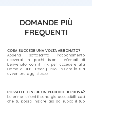
DOMANDE PIÙ
FREQUENTI
COSA SUCCEDE UNA VOLTA ABBONATO?
Appena sottoscritto l'abbonamento
riceverai in pochi istanti un'email di
benvenuto con il link per accedere alla
Home di JLPT Ready. Puoi iniziare la tua
avventura oggi stesso.
POSSO OTTENERE UN PERIODO DI PROVA?
Le prime lezioni ti sono già accessibili, così
che tu possa iniziare già da subito il tuo
percorso. È sufficiente andare al fondo
della pagina
Scopri JLPT Ready
per
ottenere l'accesso aperto alle prime
lezioni.