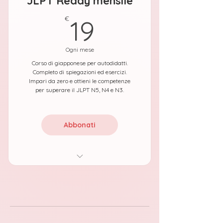
JLPT Ready mensile
19€
€
19
Ogni mese
Corso di giapponese per autodidatti.
Completo di spiegazioni ed esercizi.
Impari da zero e ottieni le competenze
per superare il JLPT N5, N4 e N3.
Abbonati
Nessun vincolo, interrompi il
rinnovo automatico quando
vuoi