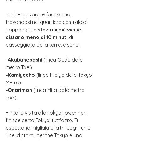
Inoltre arrivarci è facilissimo, 
trovandosi nel quartiere centrale di 
Roppongi. 
Le stazioni più vicine 
distano meno di 10 minuti
 di 
passeggiata dalla torre, e sono:
-Akabanebashi
 (linea Oedo della 
metro Toei)
-Kamiyacho
 (linea Hibiya della Tokyo 
Metro)
-Onarimon
 (linea Mita della metro 
Toei)
Finita la visita alla Tokyo Tower non 
finisce certo Tokyo, tutt'altro. Ti 
aspettano migliaia di altri luoghi unici 
lì nei dintorni, perché 
Tokyo è una 