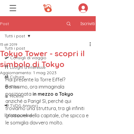
Iscriviti
Post
Tutti i post
15 ott 2019
Tutti i post
Tokyo Tower - scopri il
🛩️ Consigli di viaggio
simbolo di Tokyo
⛩️ Luoghi d'interesse
Aggiornamento:
1 mag 2023
🎎 Cultura
Hai presente la Torre Eiffel? 
🍜 Cibo
Benissimo, ora immaginala 
posizionata 
in mezzo a Tokyo
🍙 Ricette
anziché a Parigi! Sì, perché qui 
📢 TVDG Annunci
troviamo una struttura, tra gli infiniti 
🀄️ Giapponese
grattacieli della capitale, che spicca e 
le somiglia davvero molto.