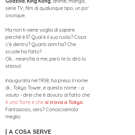
Godzilla
, 
King Kong
, anime, manga, 
serie TV, film di qualunque tipo, un po' 
ovunque.
Ma non ti viene voglia di sapere 
perché è lì? Qual è il suo ruolo? Cosa 
c’è dentro? Quanti anni ha? Che 
scuole ha fatto? 
Ok... neanche a me, però te lo dirò lo 
stesso!
Inaugurata nel 1958, ha preso il nome 
di... Tokyo Tower, e questo nome 
- a 
intuito -
 direi che è dovuto al fatto che
è una Torre e che 
si trova a Tokyo
. 
Fantasioso, vero? Conosciamola 
meglio:
| A COSA SERVE