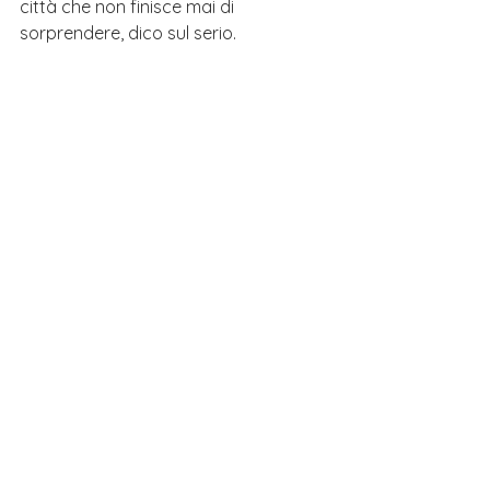
città che non finisce mai di 
sorprendere
, dico sul serio.
Strada affollata in Giappone