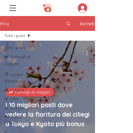
Iscriviti
Blog
Tutti i post
Tutti i post
🛩️ Consigli di
viaggio
⛩️ Luoghi
d'interesse
🎎 Cultura
🛩️ Consigli di viaggio
🍜 Cibo
I 10 migliori posti dove
🍙 Ricette
vedere la fioritura dei ciliegi
📢 TVDG
Annunci
a Tokyo e Kyoto più bonus
🀄️