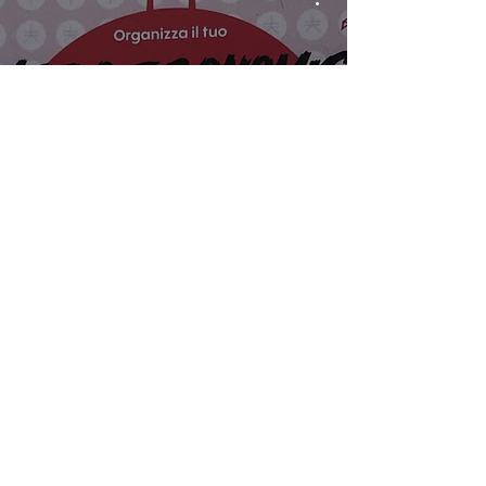
📢 TVDG Annunci
In arrivo la guida per un
viaggio in Giappone
economico