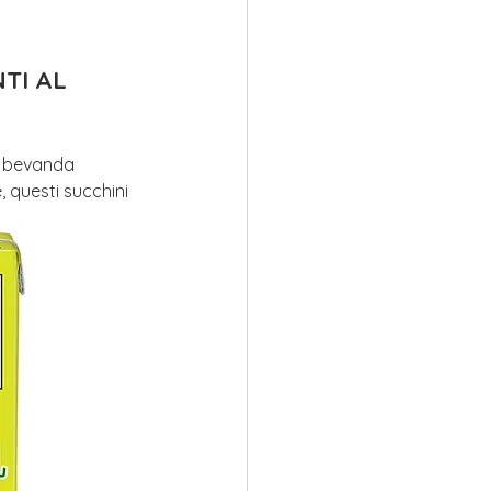
TI AL 
na bevanda 
, questi succhini 