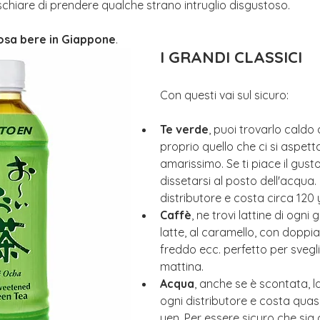
schiare di prendere qualche strano intruglio disgustoso.
cosa bere in Giappone
.
I GRANDI CLASSICI
Con questi vai sul sicuro: 
Te verde
, puoi trovarlo caldo
proprio quello che ci si aspetta
amarissimo. Se ti piace il gusto
dissetarsi al posto dell'acqua. 
distributore e costa circa 120 
Caffè
, ne trovi lattine di ogni 
latte, al caramello, con doppia
freddo ecc. perfetto per svegli
mattina.
Acqua
, anche se è scontata, l
ogni distributore e costa quas
yen. Per essere sicuro che sia