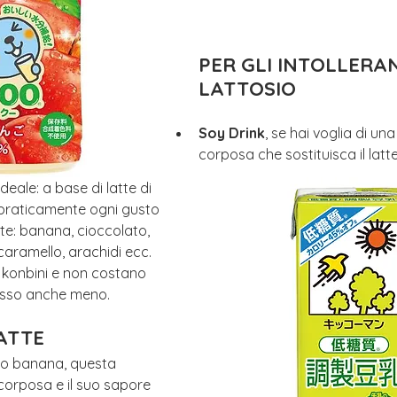
PER GLI INTOLLERAN
LATTOSIO
Soy Drink
, se hai voglia di u
corposa che sostituisca il latte
eale: a base di latte di 
 praticamente ogni gusto 
nte: banana, cioccolato, 
 caramello, arachidi ecc.
i konbini e non costano 
pesso anche meno.
ATTE
 o banana, questa 
orposa e il suo sapore 