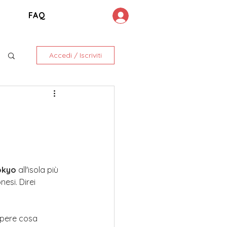
FAQ
Accedi / Iscriviti
okyo
 all'isola più 
esi. Direi 
apere cosa 