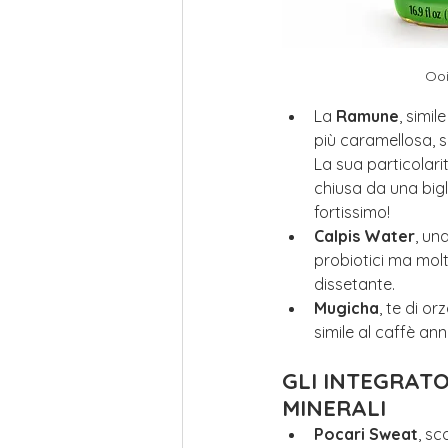
Oo
La 
Ramune
, simi
più caramellosa, si 
La sua particolarità
chiusa da una big
fortissimo!
Calpis Water
, una
probiotici ma molt
dissetante.
Mugicha
, te di or
simile al caffè an
GLI INTEGRATOR
MINERALI
Pocari Sweat
, sc