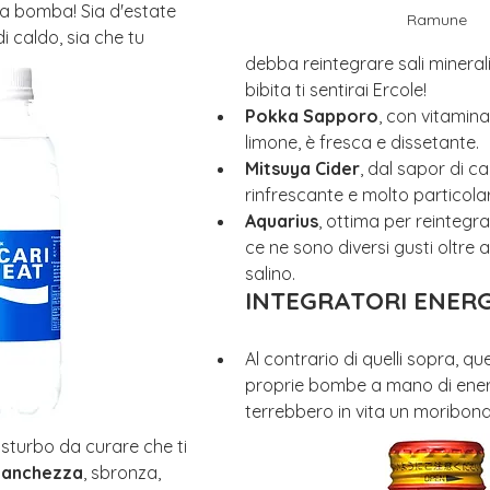
na bomba! Sia d'estate 
Ramune
 caldo, sia che tu 
debba reintegrare sali mineral
bibita ti sentirai Ercole!
Pokka Sapporo
, con vitamina
limone, è fresca e dissetante.
Mitsuya Cider
, dal sapor di c
rinfrescante e molto particola
Aquarius
, ottima per reintegrar
ce ne sono diversi gusti oltre a
salino.
INTEGRATORI ENERG
Al contrario di quelli sopra, q
proprie bombe a mano di ener
terrebbero in vita un moribond
isturbo da curare che ti 
tanchezza
, sbronza, 