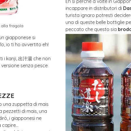
Eh sì perchè a volte in Giappo
incappare in distributori di 
Das
turista ignaro potresti decider
una di queste belle bottiglie per
alla fragola
peccato che questo sia 
brodo
un giapponese si 
, io ti ho avvertito eh!
 i kanji, 出汁湯 che non 
a versione senza pesce 
EZZE
o una zuppetta di mais 
a pezzetti di mais, una 
 dirò, i giapponesi ne 
 capire...