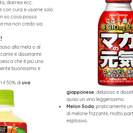
ta, diarrea ecc.
e con cura e usarne solo 
on so cosa possa 
 ma non credo sia 
!
izioso alla mela o al 
scante e dissetante.
a pesca che è più una 
mente buonissimo e 
n il 50% di 
uva 
giapponese
, delizioso e diss
quasi un vino leggerissimo.
Melon Soda
, praticamente una
di melone frizzante, molto part
esplosivo.