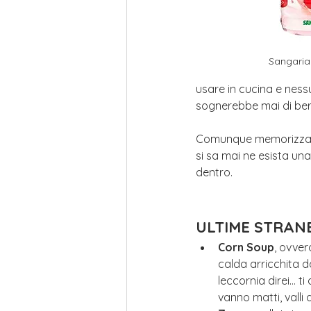
Sangaria 
usare in cucina e ness
sognerebbe mai di berlo
Comunque memorizzati
si sa mai ne esista un
dentro.
ULTIME STRAN
Corn Soup
, ovver
calda arricchita d
leccornia direi... ti
vanno matti, valli a