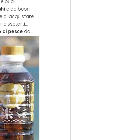
ne puoi 
hi
 e da buon 
e di acquistare 
 dissetarti... 
 di pesce
 da 