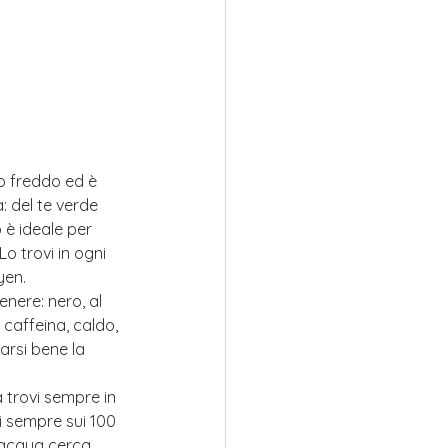
 o freddo ed è 
: del te verde 
 è ideale per 
Lo trovi in ogni 
yen.
genere: nero, al 
 caffeina, caldo, 
arsi bene la 
a trovi sempre in 
i sempre sui 100 
 acqua cerca 