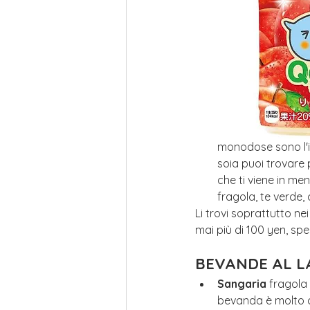
monodose sono l'id
soia puoi trovare
che ti viene in me
fragola, te verde,
Li trovi soprattutto ne
mai più di 100 yen, s
BEVANDE AL L
Sangaria
 fragola
bevanda è molto c