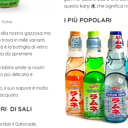
questo kanji 
水
 che significa 
m
I PIÙ POPOLARI
i Ocha
le alla nostra gazzosa ma 
trova in mille varianti. 
 è la bottiglia di vetro: 
lia da spremere 
 bibita simile ai nostri 
o più delicata e 
zo, il suo sapore è molto 
nacquato.
I  DI SALI 
ordati il Gatorade, 