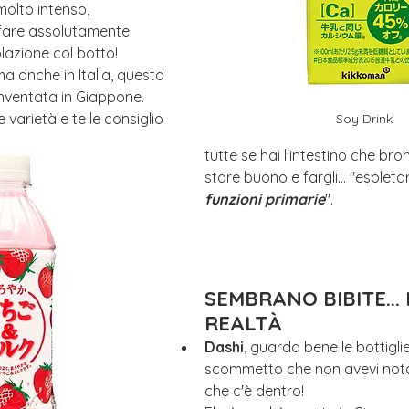
 molto intenso, 
fare assolutamente. 
lazione col botto!
a anche in Italia, questa 
nventata in Giappone. 
varietà e te le consiglio 
Soy Drink
tutte se hai l'intestino che bro
stare buono e fargli... "espletar
funzioni primarie
".
SEMBRANO BIBITE... 
REALTÀ
Dashi
, guarda bene le bottiglie
scommetto che non avevi notat
che c'è dentro! 