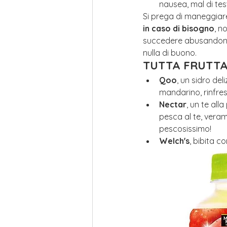
nausea, mal di tes
Si prega di maneggiar
in caso di bisogno
, n
succedere abusandone
nulla di buono.
TUTTA FRUTTA
Qoo
, un sidro del
mandarino, rinfre
Nectar
, un te all
pesca al te, vera
pescosissimo!
Welch's
, bibita co