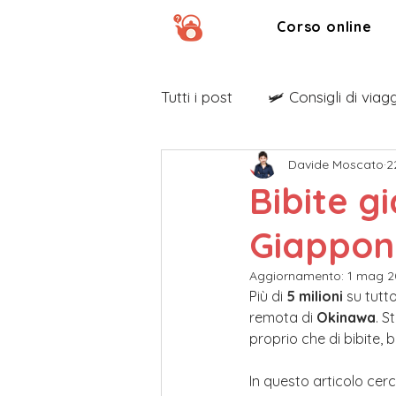
Corso online
Tutti i post
🛩️ Consigli di viag
Davide Moscato
2
🍙 Ricette
📢 TVDG Annu
Bibite g
Giappon
Aggiornamento:
1 mag 2
Più di 
5 milioni
 su tutt
remota di 
Okinawa
. S
proprio che di bibite, 
In questo articolo cer