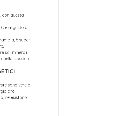
i, con questa 
 C e al gusto di 
aramella, è super 
re.
e sali minerali, 
 quello classico 
ETICI
ueste sono vere e 
gia che 
o, ne esistono 