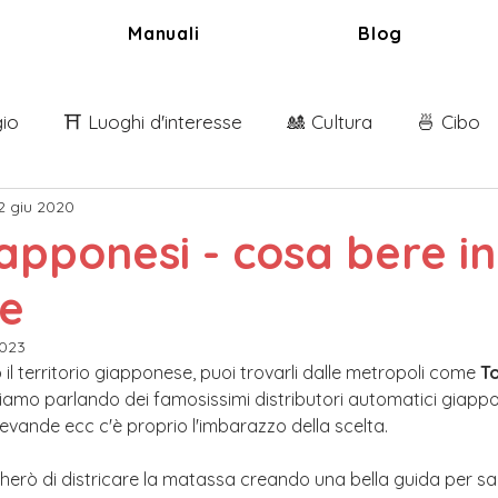
Manuali
Blog
gio
⛩️ Luoghi d'interesse
🎎 Cultura
🍜 Cibo
2 giu 2020
nci
🀄️ Giapponese
iapponesi - cosa bere in
e
023
o il territorio giapponese, puoi trovarli dalle metropoli come 
T
tiamo parlando dei famosissimi distributori automatici giappon
bevande ecc c'è proprio l'imbarazzo della scelta. 
cherò di districare la matassa creando una bella guida per s