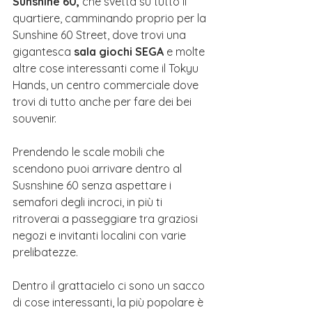
Sunshine 60,
 che svetta su tutto il 
quartiere, camminando proprio per la 
Sunshine 60 Street, dove trovi una 
gigantesca 
sala giochi SEGA
e molte 
altre cose interessanti come il Tokyu 
Hands, un centro commerciale dove 
trovi di tutto anche per fare dei bei 
souvenir.
Prendendo le scale mobili che 
scendono puoi arrivare dentro al 
Susnshine 60 senza aspettare i 
semafori degli incroci, in più ti 
ritroverai a passeggiare tra graziosi 
negozi e invitanti localini con varie 
prelibatezze.
Dentro il grattacielo ci sono un sacco 
di cose interessanti, la più popolare è 