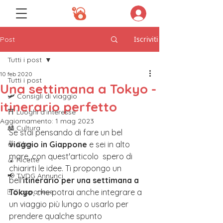
Iscriviti
Post
Tutti i post
10 feb 2020
Tutti i post
Una settimana a Tokyo -
🛩️ Consigli di viaggio
itinerario perfetto
⛩️ Luoghi d'interesse
Aggiornamento:
1 mag 2023
🎎 Cultura
Se stai pensando di fare un bel
🍜 Cibo
viaggio in Giappone
 e sei in alto 
mare, con quest'articolo  spero di 
🍙 Ricette
chiarirti le idee. Ti propongo un 
📢 TVDG Annunci
bell'
itinerario per una settimana a 
🀄️ Giapponese
Tokyo
, che potrai anche integrare a 
un viaggio più lungo o usarlo per 
prendere qualche spunto 