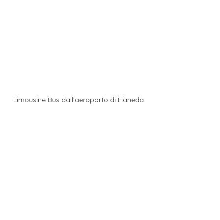
Limousine Bus dall'aeroporto di Haneda
A TOKYO IN LIMOUSINE 
BUS
Come per l'aeroporto di Narita, il 
Limousine Bus
 serve anche 
l'aeroporto di Haneda.
E sempre la stessa compagnia, qui 
trovi la 
lista degli hotel e dei prezzi
.