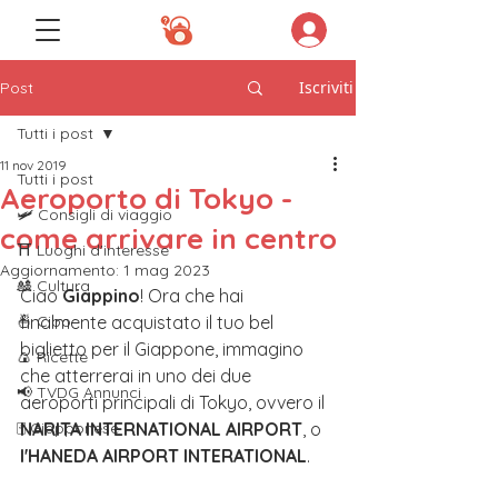
Iscriviti
Post
Tutti i post
11 nov 2019
Tutti i post
Aeroporto di Tokyo -
🛩️ Consigli di viaggio
come arrivare in centro
⛩️ Luoghi d'interesse
Aggiornamento:
1 mag 2023
🎎 Cultura
Ciao 
Giappino
! Ora che hai 
🍜 Cibo
finalmente acquistato il tuo bel 
biglietto per il Giappone, immagino 
🍙 Ricette
che atterrerai in uno dei due 
📢 TVDG Annunci
aeroporti principali di Tokyo, ovvero il 
🀄️ Giapponese
NARITA INTERNATIONAL AIRPORT
, o 
l'HANEDA AIRPORT INTERATIONAL
. 