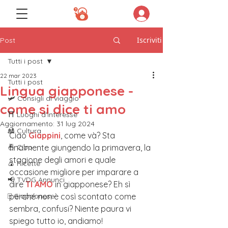
Iscriviti
Post
Tutti i post
22 mar 2023
Tutti i post
Lingua giapponese -
🛩️ Consigli di viaggio
come si dice ti amo
⛩️ Luoghi d'interesse
Aggiornamento:
31 lug 2024
🎎 Cultura
Ciao 
Giappini
, come và? Sta 
🍜 Cibo
finalmente giungendo la primavera, la 
stagione degli amori e quale 
🍙 Ricette
occasione migliore per imparare a 
📢 TVDG Annunci
dire 
TI AMO
 in giapponese? Eh sì 
🀄️ Giapponese
perché non è così scontato come 
sembra, confusi? Niente paura vi 
spiego tutto io, andiamo!