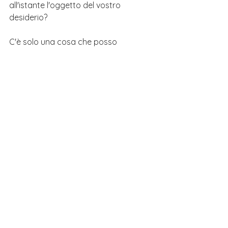
all'istante l'oggetto del vostro 
desiderio?
C'è solo una cosa che posso 
consigliarvi, il nostro 
SUPER 
FANTASTICO CORSO ONLINE
 per 
imparare il giapponese (e quindi a 
scrivere lettere d'amore rubacuori) 
da zero. Prova qui il 👉🏻 
JLPT READY
e 
trova così il coraggio di dichiararti! 
Il 
primo step con 8 lezioni è gratis e 
senza impegno
.
tivadigiappare
jlptready
tiamoingiapponese
tiamo
aishiteru
daisuki
suki
🎎 Cultura
🀄️ Giapponese