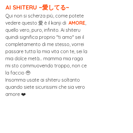
AI SHITERU ~愛してる~
Qui non si scherza più, come potete 
vedere questo 愛 è il kanji di  
AMORE
, 
quello vero, puro, infinito. Ai shiteru 
quindi significa proprio "ti amo" sei il 
completamento di me stesso, vorrei 
passare tutta la mia vita con te, sei la 
mia dolce metà... mamma mia raga 
mi sto commuovendo troppo, non ce 
la faccio 
🥹
Insomma usate ai shiteru soltanto 
quando siete sicurissimi che sia vero 
amore ❤️