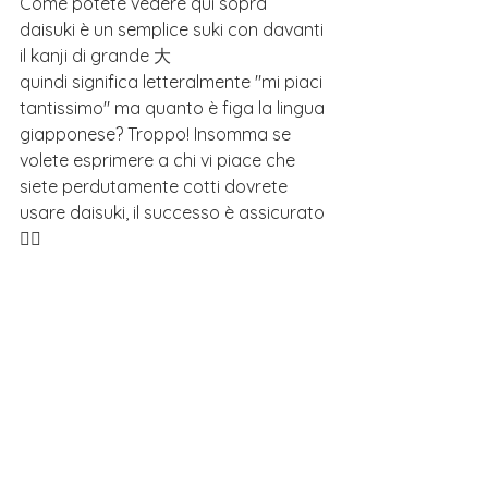
Come potete vedere qui sopra 
daisuki è un semplice suki con davanti 
il kanji di grande 大
quindi significa letteralmente "mi piaci 
tantissimo" ma quanto è figa la lingua 
giapponese? Troppo! Insomma se 
volete esprimere a chi vi piace che 
siete perdutamente cotti dovrete 
usare daisuki, il successo è assicurato 
❤️‍🔥 