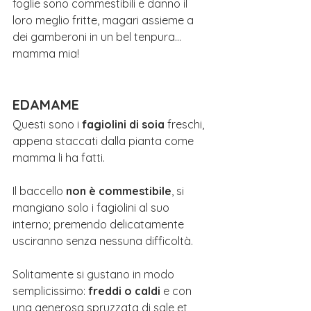
foglie sono commestibili e danno il 
loro meglio fritte, magari assieme a 
dei gamberoni in un bel tenpura... 
mamma mia!
EDAMAME
Questi sono i 
fagiolini di soia
 freschi, 
appena staccati dalla pianta come 
mamma li ha fatti.
Il baccello 
non è commestibile
, si 
mangiano solo i fagiolini al suo 
interno; premendo delicatamente 
usciranno senza nessuna difficoltà.
Solitamente si gustano in modo 
semplicissimo: 
freddi o caldi
 e con 
una generosa spruzzata di sale et 