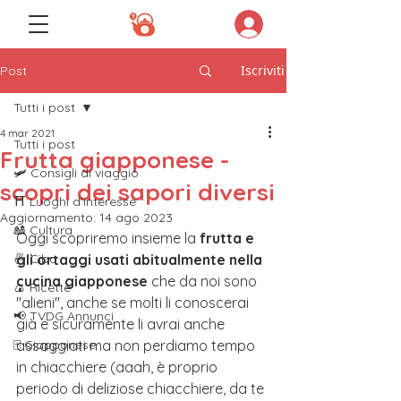
Iscriviti
Post
Tutti i post
4 mar 2021
Tutti i post
Frutta giapponese -
🛩️ Consigli di viaggio
scopri dei sapori diversi
⛩️ Luoghi d'interesse
Aggiornamento:
14 ago 2023
🎎 Cultura
Oggi scopriremo insieme la
 frutta e 
🍜 Cibo
gli ortaggi usati abitualmente nella 
cucina giapponese
 che da noi sono 
🍙 Ricette
"alieni", anche se molti li conoscerai 
📢 TVDG Annunci
già e sicuramente li avrai anche 
🀄️ Giapponese
assaggiati ma non perdiamo tempo 
in chiacchiere (aaah, è proprio 
periodo di deliziose chiacchiere, da te 