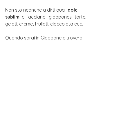
Non sto neanche a dirti quali 
dolci 
sublimi 
ci facciano i giapponesi: torte, 
gelati, creme, frullati, cioccolata ecc.
Quando sarai in Giappone e troverai 
dei dolci dal colore 
viola
 fiondati a 
provarli, non te ne pentirai!
Questi erano alcuni degli ortaggi più 
tradizionali che si trovano nella 
cucina giapponese, ne conoscevi già 
qualcuno? Noi ci troviamo presto con 
un nuovo articolo, alla prossima!