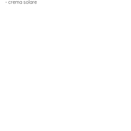
- crema solare
- occhiali da sole
- impermeabile
- calze SINTETICHE, non di cotone 
perché non asciuga e i piedi restano 
bagnati