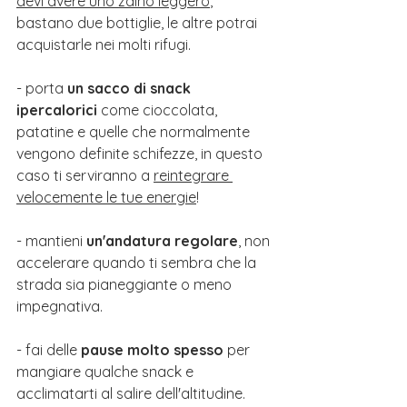
devi avere uno zaino leggero
, 
bastano due bottiglie, le altre potrai 
acquistarle nei molti rifugi. 
- porta 
un sacco di snack 
ipercalorici
 come cioccolata, 
patatine e quelle che normalmente 
vengono definite schifezze, in questo 
caso ti serviranno a 
reintegrare 
velocemente le tue energie
!
- mantieni 
un'andatura regolare
, non 
accelerare quando ti sembra che la 
strada sia pianeggiante o meno 
impegnativa.
- fai delle 
pause molto spesso
 per 
mangiare qualche snack e 
acclimatarti al salire dell'altitudine.