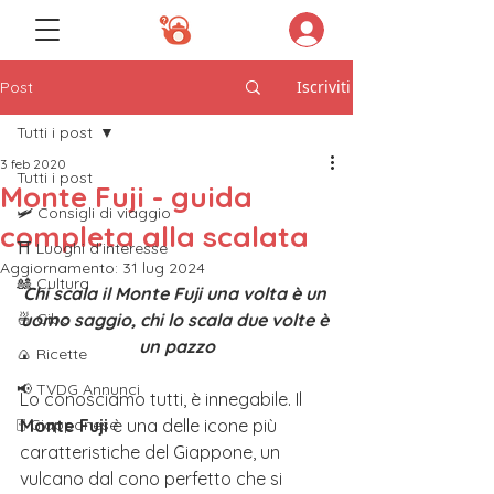
Iscriviti
Post
Tutti i post
3 feb 2020
Tutti i post
Monte Fuji - guida
🛩️ Consigli di viaggio
completa alla scalata
⛩️ Luoghi d'interesse
Aggiornamento:
31 lug 2024
🎎 Cultura
Chi scala il Monte Fuji una volta è un 
🍜 Cibo
uomo saggio, chi lo scala due volte è 
un pazzo
🍙 Ricette
📢 TVDG Annunci
Lo conosciamo tutti, è innegabile. Il 
🀄️ Giapponese
Monte Fuji
 è una delle icone più 
caratteristiche del Giappone, un 
vulcano dal cono perfetto che si 