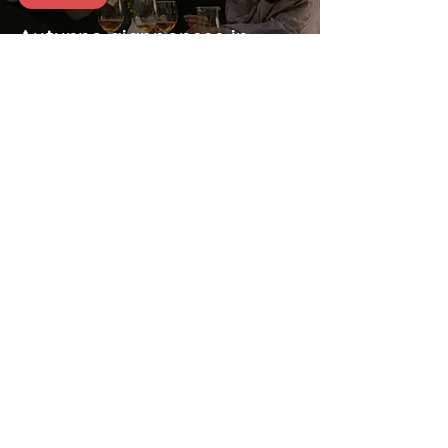
Autunno giapponese in
tavola - guida ai suoi sapori
🛩️ Consigli di viaggio
Foliage in Giappone - guida
completa