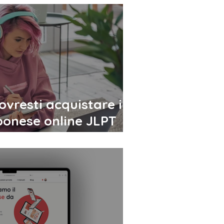
vresti acquistare il
ponese online JLPT