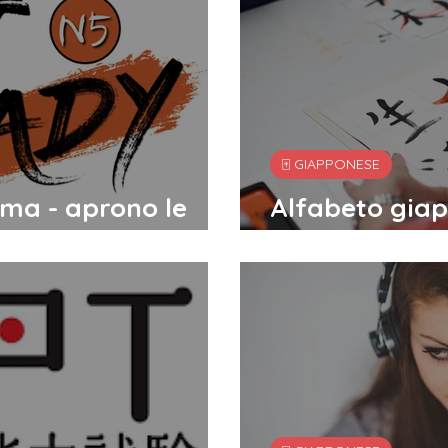
🀄️ GIAPPONESE
ma - aprono le
Alfabeto gia
funziona