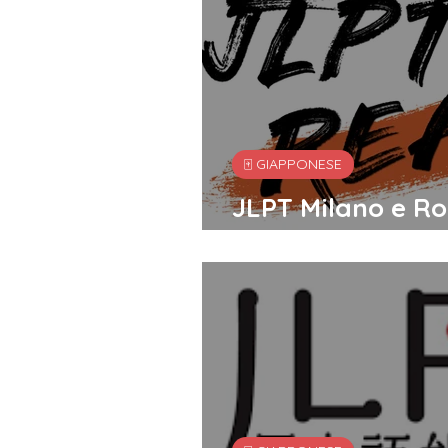
🀄️ GIAPPONESE
JLPT Milano e Ro
iscrizioni