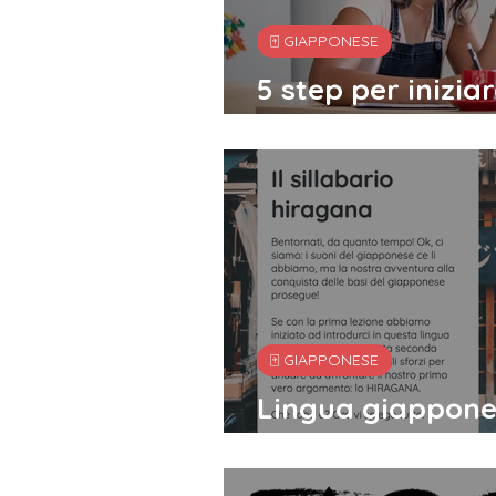
🀄️ GIAPPONESE
5 step per inizia
lingua giappone
🀄️ GIAPPONESE
Lingua giappone
nuovo