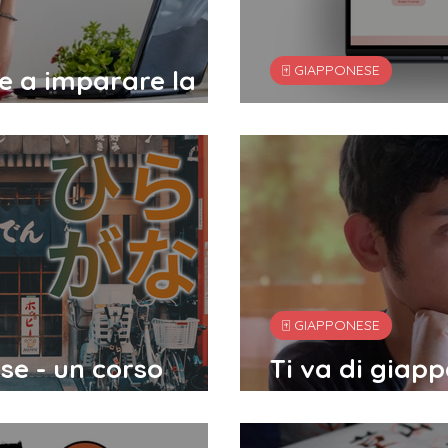
🀄️ GIAPPONESE
re a imparare la
se
Studiare giap
🀄️ GIAPPONESE
se - un corso
Ti va di giapp
Davide Mosca