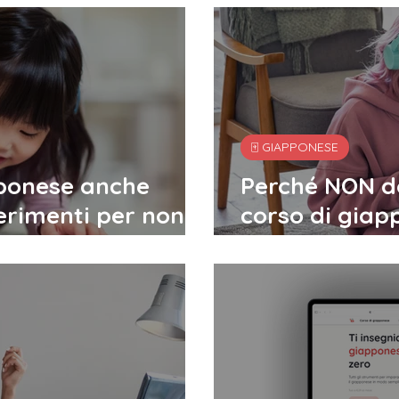
🀄️ GIAPPONESE
pponese anche
Perché NON do
erimenti per non
corso di giap
e dal caldo
Ready