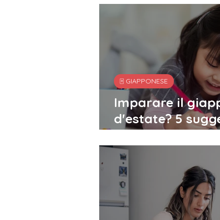
🀄️ GIAPPONESE
Imparare il gia
d'estate? 5 sugg
farsi scoraggiar