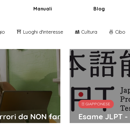
Manuali
Blog
gio
⛩️ Luoghi d'interesse
🎎 Cultura
🍜 Cibo
nci
🀄️ Giapponese
🀄️ GIAPPONESE
rrori da NON fare
Esame JLPT - 
superarlo