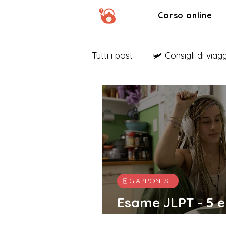
Corso online
Tutti i post
🛩️ Consigli di viag
🍙 Ricette
📢 TVDG Annu
🀄️ GIAPPONESE
Esame JLPT - 5 e
per superarlo