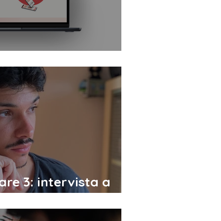
ponese online
are 3: intervista a
to